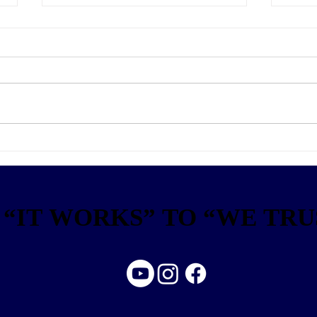
뉴스웍스 | 씽크포비엘 'AI 신뢰
아이티
성' 해커톤 '트라이톤' 참가 모집
톤’ 
자 
“IT WORKS” TO “WE TRUS
“IT WORKS” TO “WE TRUS