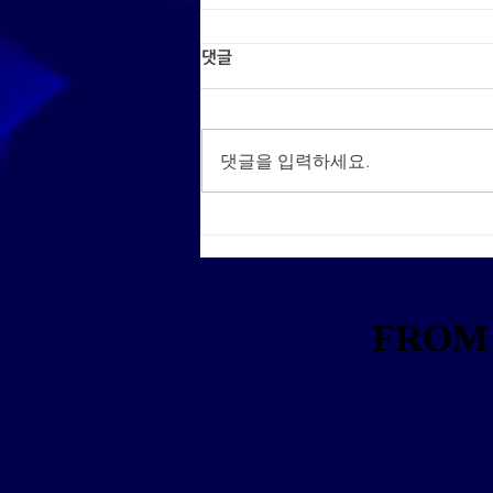
댓글
댓글을 입력하세요.
농수축산신문 | 씽크포비엘, 트라
이톤 두 번째 대회 참가 모집
FROM 
FROM 