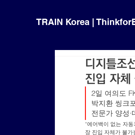
TRAIN Korea | Thinkfor
디지틀조선일
진입 자체
2일 여의도 F
박지환 씽크포
전문가 양성·
“에어백이 없는 자동차
장 진입 자체가 불가