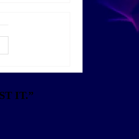
데일리 | ‘AI 신뢰성 해커
트라이톤, 두 번째 대회 참가
모집
T IT.”
T IT.”