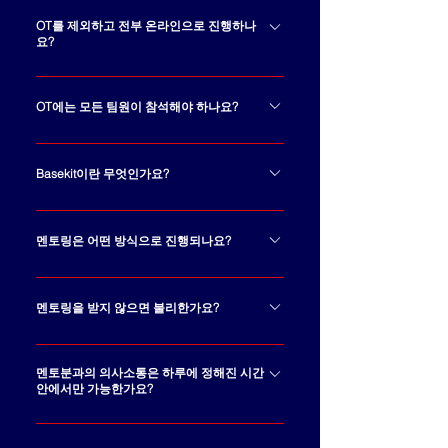
니다.최소 팀 인원이 3명이므로, 인
모델 성능은 참고 요소가 될 수 있지
팀의 관점을 더욱 풍부하게 만들 수
심으로 분석할 수 있습니다.다만 세
원이 2명으로 줄어드는 경우에는
만, 성능이 전부는 아닙니다. 중요한
OT를 제외하고 전부 온라인으로 진행하나
있습니다. 실제로 1회 우승팀 역시
부 분석 방향은 자유롭게 설정할 수
요?
별도 확인이 필요하므로, 이 경우에
것은 모델의 신뢰성이 높은지 낮은
기술 역량과 인문·사회적 관점을 함
있지만, 반드시 대회에서 제시한 공
는 반드시 운영팀에 문의해 주시기
지를 평가하고, 그 이유를 근거와 함
네, 맞습니다. 모든 과정은 ​온라인으
께 결합해 좋은 시너지를 보여준 사
통 주제 범위 안에서 진행해야 합니
바랍니다.
께 설명하는 것입니다. 신뢰성이 낮
로 자체적으로 진행하신 후 결과물
례가 있습니다.
OT에는 모든 팀원이 참석해야 하나요?
다.운영진이 제시한 클릭베이트 탐
다면 어떤 데이터나 조건에서 문제
을 제출하시면 됩니다.멘토링은 온
지 주제를 벗어나 완전히 다른 문제
가 발생하는지, 왜 그런 한계가 나타
모든 인원이 참석하지 않아도 괜찮
라인으로 진행되며, 필요 시 오프라
를 다루는 것은 허용되지 않습니다.
나는지를 분석해야 하며, 신뢰성이
습니다. 참석이 필수는 아니지만,
Basekit이란 무엇인가요?
인 멘토링이 추가될 수 있으나 필수
높다면 어떤 근거로 신뢰할 수 있는
OT에서 이후 진행을 위한 상세한
참석은 아닙니다.
Basekit은 여러분이 제작하는 7개
지와 그 판단의 타당성을 제시하는
안내와 이후 진행에 도움이 되는 기
의 산출물을 돕는 가이드입니다. 총
것이 중요합니다.
멘토링은 어떤 방식으로 진행되나요?
초 교육을 진행할 예정이기에 가능
7개의 워드 파일(산출물별 1개)로
하신 분은 참석하는 것을 권고 드리
예선 단계부터 팀별 개별 멘토링을
구성되어 있으며, 각 파일의 템플릿
며, 최소 한분은 참석하시는 것을 추
진행하며, 온라인으로 진행됩니다.
멘토링을 받지 않으면 불리한가요?
예시를 참고하여 아이디어를 구체
천 드립니다.🤗
각 팀은 멘토와 함께 예선 목표를 기
화하고, 기획·설계·실행까지 차근차
멘토링 참여 자체가 점수로 직결되
준으로 주차별 목표를 설정하고, 해
근 진행할 수 있습니다.Basekit 제
는 것은 아닐 수 있습니다. 다만 멘
멘토분과의 의사소통은 하루에 정해진 시간
당 목표의 달성 여부와 진행 상황을
공 방법: 팀 전원이 온라인 학습 플
안에서만 가능한가요?
토링을 통해 과제 방향, 산출물 구
중심으로 멘토링을 받게 됩니다.초
랫폼(OT에서 사이트 안내 예정)에
성, 분석 범위를 점검할 수 있으므로
기에는 메인 멘토와 서브 멘토가 함
질문 시간은 24시간 가능합니다. 다
서 '기초 신뢰성 AI' 커리큘럼을 모
적극적으로 활용하는 것이 좋습니