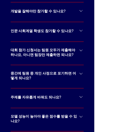
과 무관하게 작성 가능하지만, 평가
가능합니다. 다만 대회 기간 동안 기
시 역할 배분을 참고합니다. 심리학
본 개념을 학습하고, 팀 내에서 역할
개발을 잘해야만 참가할 수 있나요?
과, 철학과, 행정학과 등의 인문/사
을 나누어 주어진 과제를 끝까지 수
회학과와 함께 팀을 이루어 진행해
아닙니다. 개발 역량이 있으면 도움
행할 의지가 필요합니다. 대회는 완
도 됩니다. (작년 수상팀에 있어요!)
이 되지만, TRAITHON의 핵심은 모
인문·사회계열 학생도 참가할 수 있나요?
성된 전문가를 선발하는 자리가 아
델 성능 경쟁이 아니라 AI 신뢰성 관
니라, AI 신뢰성 문제를 실제로 경험
참가할 수 있습니다. 다만 AI 신뢰성
점에서 문제를 어떻게 보고, 어떤 근
하고 배워가는 과정에 가깝습니다.
해커톤인 만큼 기본적인 AI 분석과
대회 참가 신청서는 팀원 모두가 제출해야
거로 판단했는지를 보여주는 것입
하나요, 아니면 팀장만 제출하면 되나요?
모델 활용이 포함되기 때문에, 인문·
니다. 데이터 분석, 정책·윤리·사회
사회계열 학생들만으로 팀을 구성
문제 이해, 문서화, 발표 역량도 중
참가 신청서는 팀당 1부만 제출하
하는 것보다는 AI·데이터 분야 참가
요한 역할이 됩니다.
시면 됩니다. 신청서 내 팀원 정보를
중간에 팀원 중 개인 사정으로 포기하면 어
자와 함께 팀을 이루는 것이 훨씬 효
떻게 되나요?
작성하는 항목이 있으므로, 해당 항
과적입니다. AI 신뢰성은 기술뿐 아
목에 ​모든 팀원의 정보를 함께 기재
팀원 중 개인 사정으로 포기하더라
니라 사회적 영향, 데이터 편향, 사
해 주시면 됩니다.
도, 남은 인원이 과제를 계속 진행할
주제를 자유롭게 바꿔도 되나요?
용자 피해 가능성, 설명 가능성, 책
수 있다면 문제 없습니다.포기하는
임성 등을 함께 다루는 분야이기 때
대회의 공통 주제와 범위 안에서 세
팀원의 이름을 개별 톡으로 알려주
문에, 인문·사회계열 학생이 참여하
부 관점은 팀별로 선택할 수 있습니
모델 성능이 높아야 좋은 점수를 받을 수 있
시면, 운영팀에서 해당 팀원에게 중
면 문제 정의, 위험요소 분석, 결과
나요?
다.예를 들어 특정 분야, 사용자 상
도 하차 절차를 안내해 드릴 예정입
해석, 신뢰성 판단 근거 정리 등에서
황, 데이터 특성, 오류 유형 등을 중